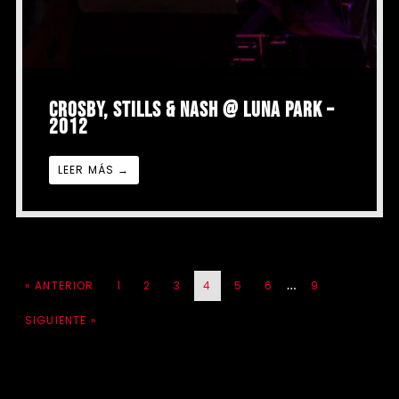
CROSBY, STILLS & NASH @ LUNA PARK –
2012
LEER MÁS →
…
« ANTERIOR
1
2
3
4
5
6
9
SIGUIENTE »